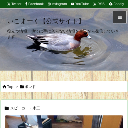

Twitter
Facebook
Instagram
YouTube
Feedly
RSS

いこまーく【公式サイト】

役立つ情報、他では手に入らない情報を生駒から発信していき
メニュ
ます。

サイド

前へ

次へ
Top
>
ボンド



検索
スピーカー・木工
