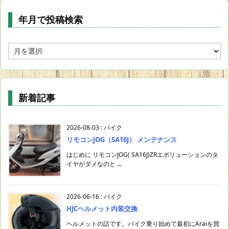
年月で投稿検索
年
月
で
投
稿
新着記事
検
索
2026-08-03
:
バイク
リモコンJOG（SA16J） メンテナンス
はじめに リモコンJOG( SA16J)ZRエボリューションのタ
イヤがダメなのと ...
2026-06-16
:
バイク
HJCヘルメット内装交換
ヘルメットの話です。バイク乗り始めて最初にAraiを買