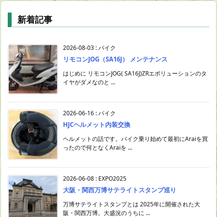
投
稿
新着記事
検
索
2026-08-03
:
バイク
リモコンJOG（SA16J） メンテナンス
はじめに リモコンJOG( SA16J)ZRエボリューションのタ
イヤがダメなのと ...
2026-06-16
:
バイク
HJCヘルメット内装交換
ヘルメットの話です。バイク乗り始めて最初にAraiを買
ったので何となくAraiを ...
2026-06-08
:
EXPO2025
大阪・関西万博サテライトスタンプ巡り
万博サテライトスタンプとは 2025年に開催された大
阪・関西万博。大盛況のうちに ...