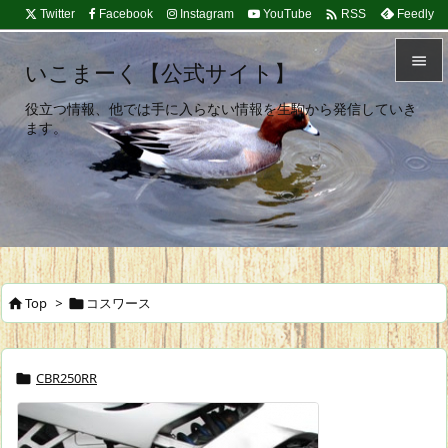

Twitter
Facebook
Instagram
YouTube
Feedly
RSS

いこまーく【公式サイト】

役立つ情報、他では手に入らない情報を生駒から発信していき
メニュ
ます。

サイド

前へ

次へ
Top
>
コスワース



検索
CBR250RR
