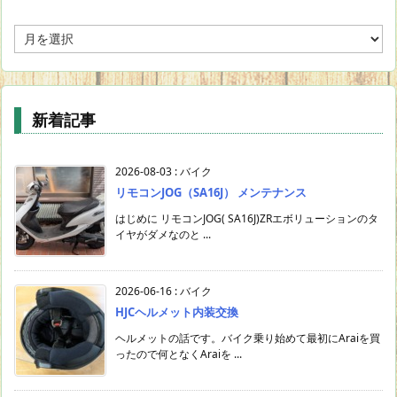
年
月
で
投
稿
新着記事
検
索
2026-08-03
:
バイク
リモコンJOG（SA16J） メンテナンス
はじめに リモコンJOG( SA16J)ZRエボリューションのタ
イヤがダメなのと ...
2026-06-16
:
バイク
HJCヘルメット内装交換
ヘルメットの話です。バイク乗り始めて最初にAraiを買
ったので何となくAraiを ...