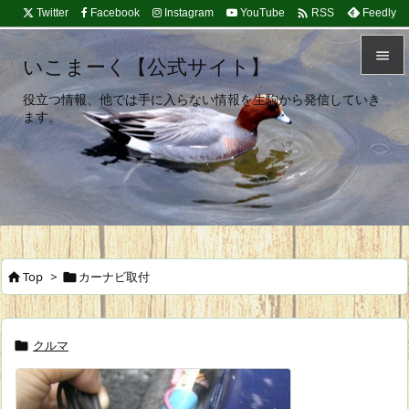

Twitter
Facebook
Instagram
YouTube
Feedly
RSS

いこまーく【公式サイト】

役立つ情報、他では手に入らない情報を生駒から発信していき
メニュ
ます。

サイド

前へ

次へ
Top
>
カーナビ取付



検索
クルマ
