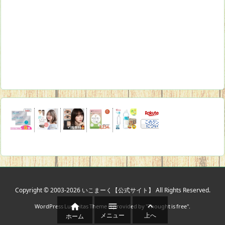
Copyright ©
2003
-2026
いこまーく【公式サイト】
All Rights Reserved.



WordPress Luxeritas Theme is provided by "
Thought is free
".
メニュー
上へ
ホーム