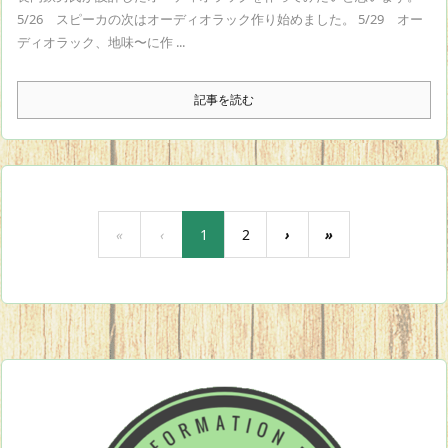
5/26 スピーカの次はオーディオラック作り始めました。 5/29 オー
ディオラック、地味〜に作 ...
記事を読む
«
‹
1
2
›
»