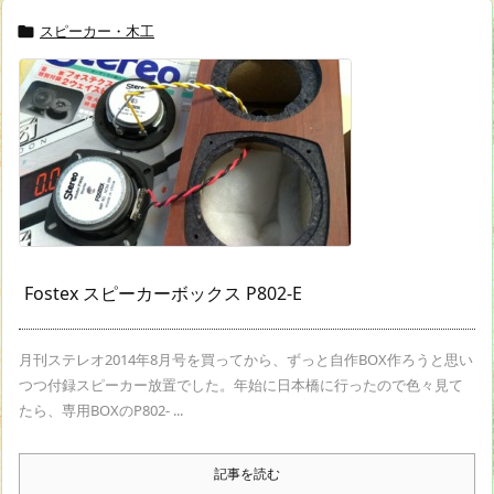
スピーカー・木工

Fostex スピーカーボックス P802-E
月刊ステレオ2014年8月号を買ってから、ずっと自作BOX作ろうと思い
つつ付録スピーカー放置でした。年始に日本橋に行ったので色々見て
たら、専用BOXのP802- ...
記事を読む