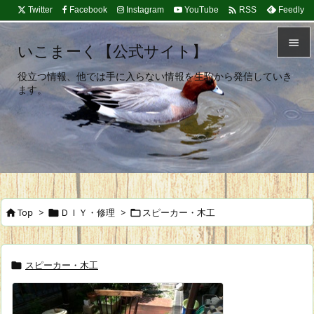

Twitter
Facebook
Instagram
YouTube
Feedly
RSS

いこまーく【公式サイト】

役立つ情報、他では手に入らない情報を生駒から発信していき
メニュ
ます。

サイド

前へ

次へ
Top
>
ＤＩＹ・修理
>
スピーカー・木工




検索
スピーカー・木工
