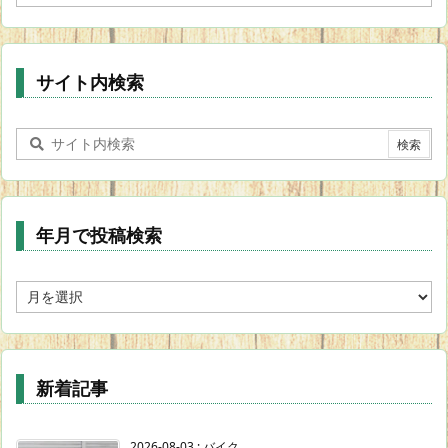
テ
ゴ
リ
ー
サイト内検索
年月で投稿検索
年
月
で
投
稿
新着記事
検
索
2026-08-03
:
バイク