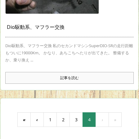
Dio駆動系、マフラー交換
Dio駆動系、マフラー交換 私のセカンドマシンSuperDIO-SRの走行距離
もついに19000Km。 かなり、あちこちへたりが出てきた。 整備する
か、乗り換え ...
記事を読む
«
‹
1
2
3
4
›
»