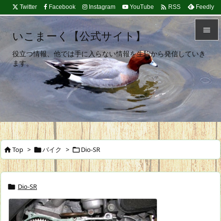

Twitter
Facebook
Instagram
YouTube
Feedly
RSS

いこまーく【公式サイト】

役立つ情報、他では手に入らない情報を生駒から発信していき
メニュ
ます。

サイド

前へ

次へ
Top
>
バイク
>
Dio-SR




検索
Dio-SR
