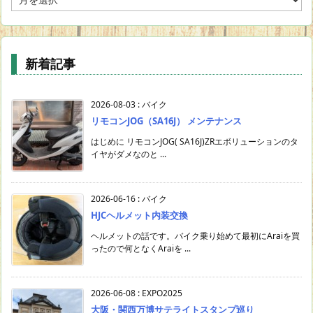
月
で
投
稿
新着記事
検
索
2026-08-03
:
バイク
リモコンJOG（SA16J） メンテナンス
はじめに リモコンJOG( SA16J)ZRエボリューションのタ
イヤがダメなのと ...
2026-06-16
:
バイク
HJCヘルメット内装交換
ヘルメットの話です。バイク乗り始めて最初にAraiを買
ったので何となくAraiを ...
2026-06-08
:
EXPO2025
大阪・関西万博サテライトスタンプ巡り