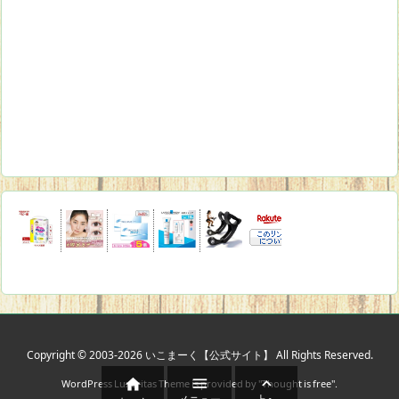
Copyright ©
2003
-2026
いこまーく【公式サイト】
All Rights Reserved.



WordPress Luxeritas Theme is provided by "
Thought is free
".
メニュー
上へ