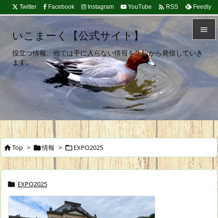

Twitter
Facebook
Instagram
YouTube
Feedly
RSS

いこまーく【公式サイト】

役立つ情報、他では手に入らない情報を生駒から発信していき
メニュ
ます。

サイド

前へ

次へ
Top
>
情報
>
EXPO2025




検索
EXPO2025
