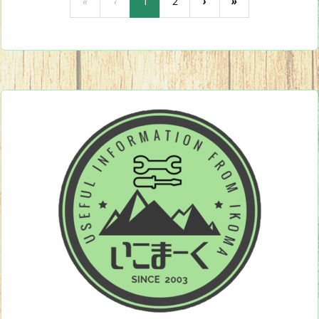
«
‹
1
2
›
»