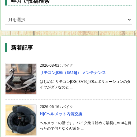
年月で投稿検索
年
月
で
投
稿
新着記事
検
索
2026-08-03
:
バイク
リモコンJOG（SA16J） メンテナンス
はじめに リモコンJOG( SA16J)ZRエボリューションのタ
イヤがダメなのと ...
2026-06-16
:
バイク
HJCヘルメット内装交換
ヘルメットの話です。バイク乗り始めて最初にAraiを買
ったので何となくAraiを ...