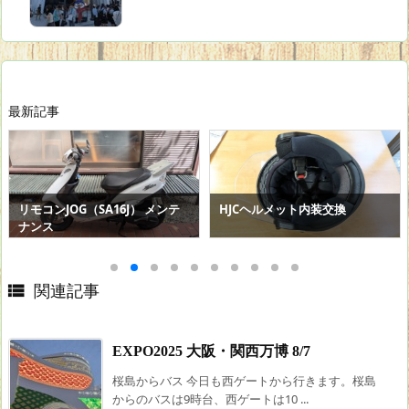
最新記事
HJCヘルメット内装交換
大阪・関西万博サテライトスタ
ンプ巡り

関連記事
EXPO2025 大阪・関西万博 8/7
桜島からバス 今日も西ゲートから行きます。桜島
からのバスは9時台、西ゲートは10 ...