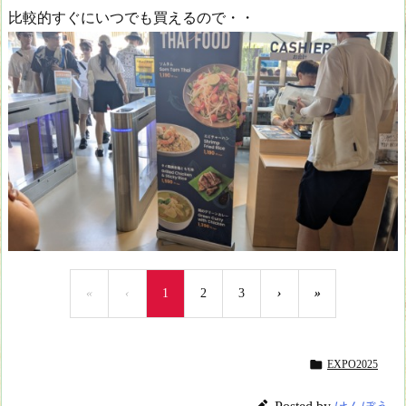
比較的すぐにいつでも買えるので・・
«
‹
1
2
3
›
»

EXPO2025