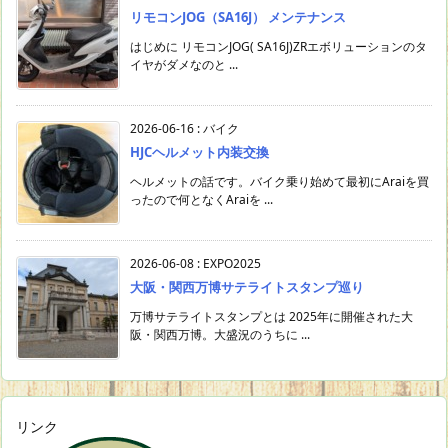
リモコンJOG（SA16J） メンテナンス
はじめに リモコンJOG( SA16J)ZRエボリューションのタ
イヤがダメなのと ...
2026-06-16
:
バイク
HJCヘルメット内装交換
ヘルメットの話です。バイク乗り始めて最初にAraiを買
ったので何となくAraiを ...
2026-06-08
:
EXPO2025
大阪・関西万博サテライトスタンプ巡り
万博サテライトスタンプとは 2025年に開催された大
阪・関西万博。大盛況のうちに ...
リンク