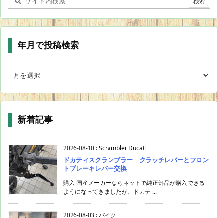
年月で投稿検索
年
月
で
投
稿
新着記事
検
索
2026-08-10
:
Scrambler Ducati
ドカティスクランブラー クラッチレバーとフロン
トブレーキレバー交換
購入 国産メーカーならネットで純正部品が購入できる
ようになってきましたが、ドカテ ...
2026-08-03
:
バイク