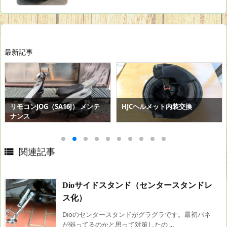
最新記事
リモコンJOG（SA16J） メンテ
HJCヘルメット内装交換
ナンス

関連記事
Dioサイドスタンド（センタースタンドレ
ス化）
Dioのセンタースタンドがグラグラです。最初バネ
が弱ってるのかと思って対策したの ...