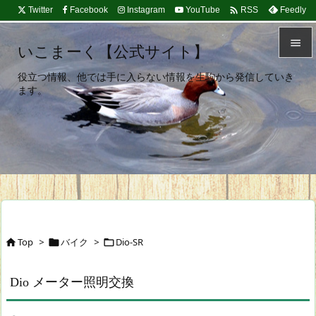

Twitter
Facebook
Instagram
YouTube
Feedly
RSS

いこまーく【公式サイト】

役立つ情報、他では手に入らない情報を生駒から発信していき
メニュ
ます。

サイド

前へ

次へ

検索
Top
>
バイク
>
Dio-SR



Dio メーター照明交換