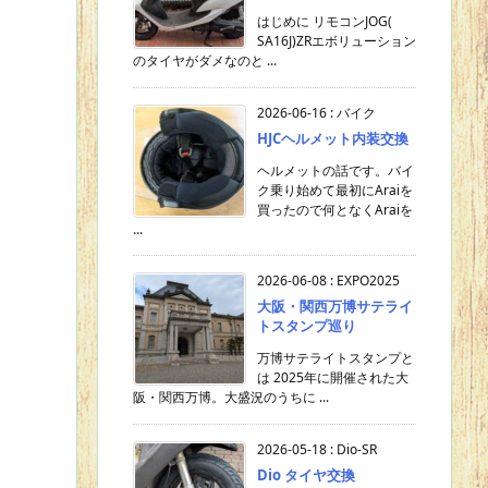
はじめに リモコンJOG(
SA16J)ZRエボリューション
のタイヤがダメなのと ...
2026-06-16
:
バイク
HJCヘルメット内装交換
ヘルメットの話です。バイ
ク乗り始めて最初にAraiを
買ったので何となくAraiを
...
2026-06-08
:
EXPO2025
大阪・関西万博サテライ
トスタンプ巡り
万博サテライトスタンプと
は 2025年に開催された大
阪・関西万博。大盛況のうちに ...
2026-05-18
:
Dio-SR
Dio タイヤ交換