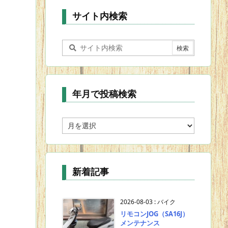
ー
サイト内検索
年月で投稿検索
年
月
で
投
稿
新着記事
検
索
2026-08-03
:
バイク
リモコンJOG（SA16J）
メンテナンス