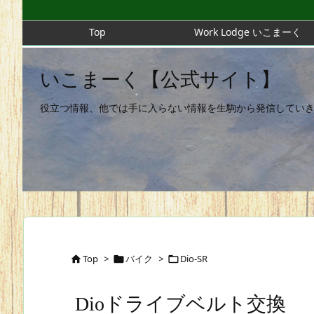
Top
Work Lodge いこまーく
いこまーく【公式サイト】
役立つ情報、他では手に入らない情報を生駒から発信してい
Top
>
バイク
>
Dio-SR



Dioドライブベルト交換