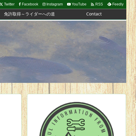

Twitter
Facebook
Instagram
YouTube
Feedly
RSS
免許取得～ライダーへの道
Contact