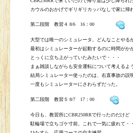
CBR250RRで来ていたので帰り道は少し降られ
カウルのおかげでギリギリカッパなしで家に帰
第二段階 教習４ 8/6 16：00
大型では唯一のシミュレータ。どんなことやる
最初はシミュレーターが起動するのに時間がか
とっくに立ち上がっていたみたいで・・・
まぁ雑談しながらも安全運転について考えるよ
結局シミュレーター使ったのは、右直事故の説
一度もシミュレーターにさわらずだった。
第二段階 教習５ 8/7 17：00
今日も、教習所にCBR250RRで行ったのだけど
駐輪場で立ちゴケ寸前。これで一気に疲れて・
ひたすら、応用コースの自主練習。