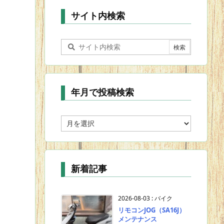
ー
サイト内検索
年月で投稿検索
年
月
で
投
稿
新着記事
検
索
2026-08-03
:
バイク
リモコンJOG（SA16J）
メンテナンス