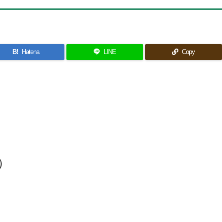
B!
Hatena
LINE
Copy
）