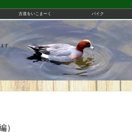
古道をいこまーく
バイク
きます。
編）