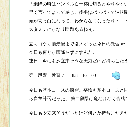
「乗降の時はハンドル右一杯に切るとやりやす
早く言ってよって感じ。後半はバテバテで波状
頭が真っ白になって、わからなくなったり・・
スタミナにかなり問題あるねぇ。
立ちゴケ寸前最後まで引きずった今日の教習orz
今日も何とか雨降らずにすんだ。
連日、今にも夕立来そうな天気だけど持ちこた
第二段階 教習７ 8/8 16：00
今日も基本コースの練習。卒検も基本コースと
ら自主練習だった。 第二段階は危なげなく合格
今日も夕立来そうだったけど何とか持ちこたえ