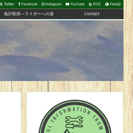

Twitter
Facebook
Instagram
YouTube
Feedly
RSS
免許取得～ライダーへの道
Contact