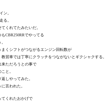
メイン。
走る。
せてくれてたみたいだ。
CBR250RRでやってる
う。
うまくシフトがつながるエンジン回転数が
、教習車では丁寧にクラッチをつながないとギクシャクする。
出来ただろうとの事で
のこと。
り返しやってみた。
うに言われた。
ってくれたおかげで