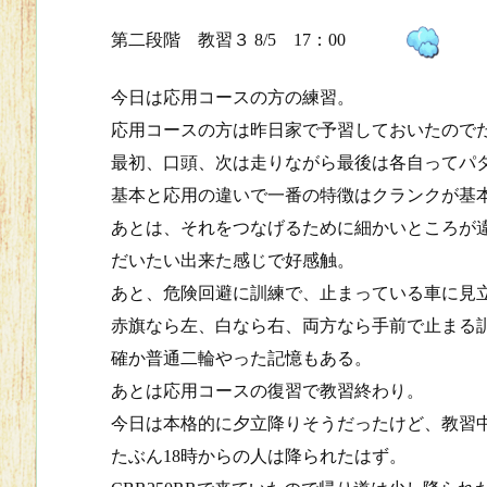
第二段階 教習３ 8/5 17：00
今日は応用コースの方の練習。
応用コースの方は昨日家で予習しておいたので
最初、口頭、次は走りながら最後は各自ってパ
基本と応用の違いで一番の特徴はクランクが基
あとは、それをつなげるために細かいところが
だいたい出来た感じで好感触。
あと、危険回避に訓練で、止まっている車に見立
赤旗なら左、白なら右、両方なら手前で止まる
確か普通二輪やった記憶もある。
あとは応用コースの復習で教習終わり。
今日は本格的に夕立降りそうだったけど、教習
たぶん18時からの人は降られたはず。