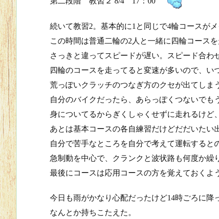
第二段階 教習２ 8/4 17：00
続いて教習2。基本的に1と同じで4輪コースが
この時間は普通二輪の2人と一緒に四輪コースを
さっきと違ってスピードが遅い。スピード合わ
四輪のコースを走ってると変速が多いので、いつも
荒っぽいクラッチのつなぎ方のクセが出てしま
自分のバイクだったら、あらっぽくつないでも
身についてるからぎくしゃくせずに走れるけど
あとは基本コースの各自練習だけどだだいたい
自分で苦手なところを自分で考えて運転すると
急制動を中心で、クランクと波状路も何度か繰
最後にコースは応用コースの方を覚えておくよ
今日も雨がかなり心配だったけど14時ごろに降
なんとか持ちこたえた。