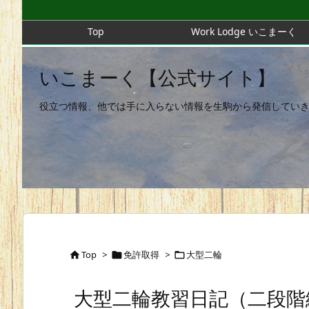
Top
Work Lodge いこまーく
いこまーく【公式サイト】
役立つ情報、他では手に入らない情報を生駒から発信してい
Top
>
免許取得
>
大型二輪



大型二輪教習日記（二段階