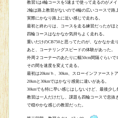
教習1は4輪コースを5速まで使って走るのがメイ
2輪は路上教習がないので4輪の広いコースで路
実際にかなり路上に近い感じで走れる。
最初と終わりは、コースを走る練習だったがほ
四輪コースはなかなか気持ちよく走れる。
重いだけのCB750と思ってたのが、なかなか
あと、コーナリングスピードの体験があった。
外周２コーナーのあたりに幅50cm間隔ぐらいで
その間を速度を変えて走る。
最初は20km/ｈ、30km、スローインファース
20kmと30kmではかなり感覚に違いがある。
30kmでも特に早い感じはしないけど、最後少
教習は一人だけだし、課題も四輪コースで息抜
で穏やかな感じの教習だった。