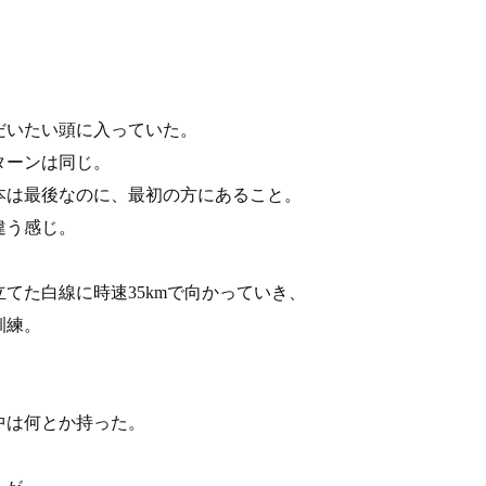
だいたい頭に入っていた。
ターンは同じ。
本は最後なのに、最初の方にあること。
違う感じ。
てた白線に時速35kmで向かっていき、
訓練。
中は何とか持った。