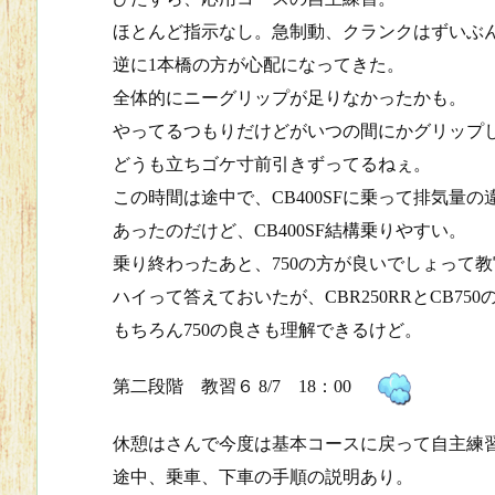
ほとんど指示なし。急制動、クランクはずいぶ
逆に1本橋の方が心配になってきた。
全体的にニーグリップが足りなかったかも。
やってるつもりだけどがいつの間にかグリップ
どうも立ちゴケ寸前引きずってるねぇ。
この時間は途中で、CB400SFに乗って排気量
あったのだけど、CB400SF結構乗りやすい。
乗り終わったあと、750の方が良いでしょって
ハイって答えておいたが、CBR250RRとCB7
もちろん750の良さも理解できるけど。
第二段階 教習６ 8/7 18：00
休憩はさんで今度は基本コースに戻って自主練
途中、乗車、下車の手順の説明あり。