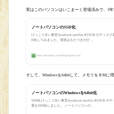
実はこのパソコンはいこまーく登場済みで、3
ノートパソコンのSSD化
けっこう古い東芝dynabook satellite B550/B のディス
D化してみました。現状はもたつきがひ ...
https://ikomark.com/blog/logotec-ssd
そして、Windowsを64bitして、メモリを８
ノートパソコンのWindowsを64bit化
SSD化 けっこう古い東芝dynabook satellite B550/B 
置をSSD化しました。 ノートパソコンの ...