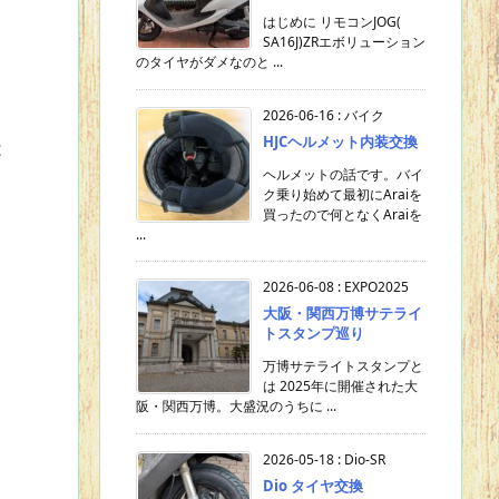
はじめに リモコンJOG(
SA16J)ZRエボリューション
のタイヤがダメなのと ...
2026-06-16
:
バイク
HJCヘルメット内装交換
は
ヘルメットの話です。バイ
ク乗り始めて最初にAraiを
買ったので何となくAraiを
...
2026-06-08
:
EXPO2025
大阪・関西万博サテライ
トスタンプ巡り
万博サテライトスタンプと
は 2025年に開催された大
阪・関西万博。大盛況のうちに ...
2026-05-18
:
Dio-SR
Dio タイヤ交換