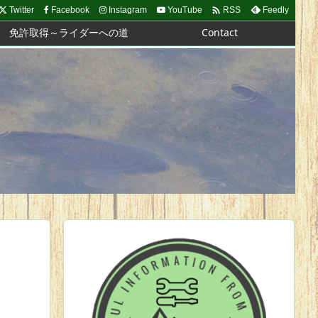

Twitter
Facebook
Instagram
YouTube
Feedly
RSS
免許取得～ライダーへの道
Contact