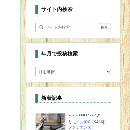
ー
サイト内検索
年月で投稿検索
年
月
で
投
稿
新着記事
検
索
2026-08-03
:
バイク
リモコンJOG（SA16J）
メンテナンス