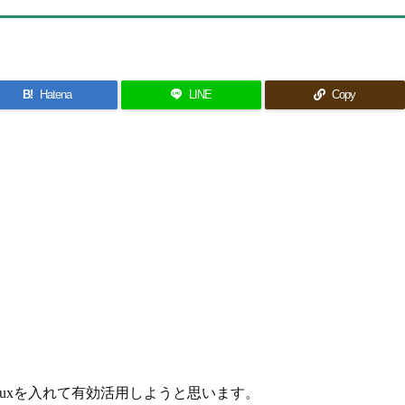
B!
Hatena
LINE
Copy
0/B にLinuxを入れて有効活用しようと思います。