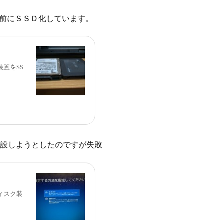
年前にＳＳＤ化しています。
ク装置をSS
Mに増設しようとしたのですが失敗
のディスク装