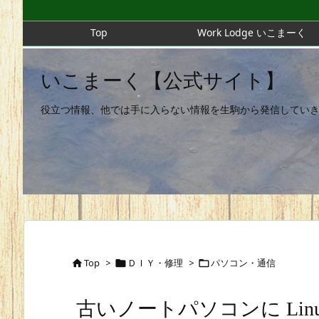
Top
Work Lodge いこまーく
いこまーく【公式サイト】
役立つ情報、他では手に入らない情報を生駒から発信してい
Top
>
ＤＩＹ・修理
>
パソコン・通信



古いノートパソコンに Linux Mi