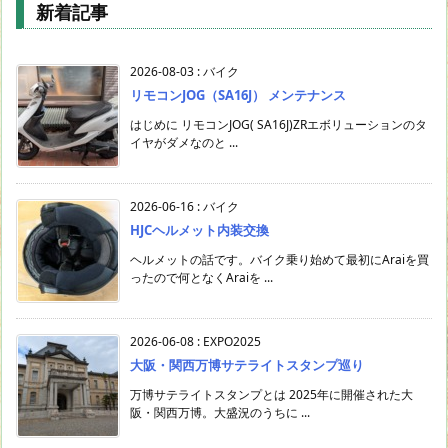
新着記事
検
索
2026-08-03
:
バイク
リモコンJOG（SA16J） メンテナンス
はじめに リモコンJOG( SA16J)ZRエボリューションのタ
イヤがダメなのと ...
2026-06-16
:
バイク
HJCヘルメット内装交換
ヘルメットの話です。バイク乗り始めて最初にAraiを買
ったので何となくAraiを ...
2026-06-08
:
EXPO2025
大阪・関西万博サテライトスタンプ巡り
万博サテライトスタンプとは 2025年に開催された大
阪・関西万博。大盛況のうちに ...