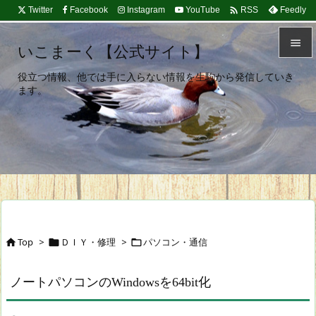

Twitter
Facebook
Instagram
YouTube
Feedly
RSS

いこまーく【公式サイト】

役立つ情報、他では手に入らない情報を生駒から発信していき
メニュ
ます。

サイド

前へ

次へ

検索
Top
>
ＤＩＹ・修理
>
パソコン・通信



ノートパソコンのWindowsを64bit化