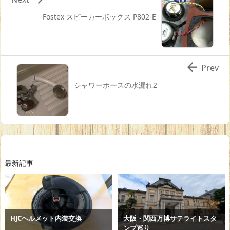
Fostex スピーカーボックス P802-E

Prev
シャワーホースの水漏れ2
最新記事
HJCヘルメット内装交換
大阪・関西万博サテライトスタ
ンプ巡り