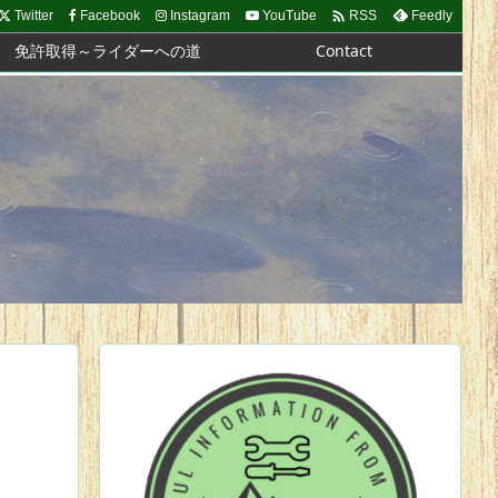

Twitter
Facebook
Instagram
YouTube
Feedly
RSS
免許取得～ライダーへの道
Contact