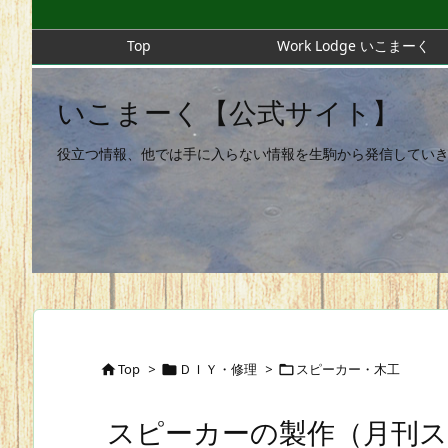
Top
Work Lodge いこまーく
いこまーく【公式サイト】
役立つ情報、他では手に入らない情報を生駒から発信してい
Top
>
ＤＩＹ・修理
>
スピーカー・木工



スピーカーの製作（月刊