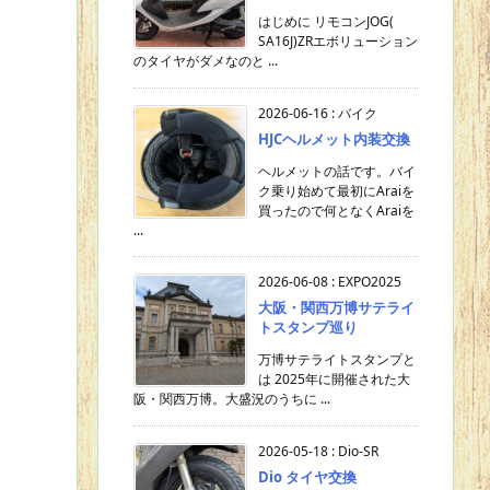
はじめに リモコンJOG(
SA16J)ZRエボリューション
のタイヤがダメなのと ...
2026-06-16
:
バイク
HJCヘルメット内装交換
ヘルメットの話です。バイ
ク乗り始めて最初にAraiを
買ったので何となくAraiを
...
2026-06-08
:
EXPO2025
大阪・関西万博サテライ
トスタンプ巡り
万博サテライトスタンプと
は 2025年に開催された大
阪・関西万博。大盛況のうちに ...
2026-05-18
:
Dio-SR
Dio タイヤ交換