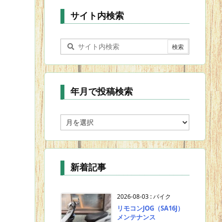
ー
サイト内検索
年月で投稿検索
年
月
で
投
稿
新着記事
検
索
2026-08-03
:
バイク
リモコンJOG（SA16J）
メンテナンス