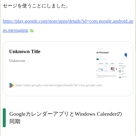
セージを使うことにしました。
https://play.google.com/store/apps/details?id=com.google.android.ap
ps.messaging
Unknown Title
Unknown ...
https://play.google.com/store/apps/details?id=com.google.and...
GoogleカレンダーアプリとWindows Calenderの
同期