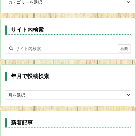
テ
ゴ
リ
ー
サイト内検索
年月で投稿検索
年
月
で
投
稿
新着記事
検
索