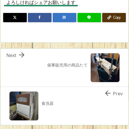
よろしければシェアお願いします
B!
Copy

Next
催事販売用の商品たて

Prev
食洗器