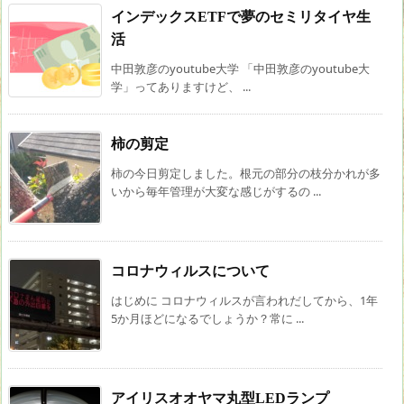
インデックスETFで夢のセミリタイヤ生
活
中田敦彦のyoutube大学 「中田敦彦のyoutube大
学」ってありますけど、 ...
柿の剪定
柿の今日剪定しました。根元の部分の枝分かれが多
いから毎年管理が大変な感じがするの ...
コロナウィルスについて
はじめに コロナウィルスが言われだしてから、1年
5か月ほどになるでしょうか？常に ...
アイリスオオヤマ丸型LEDランプ