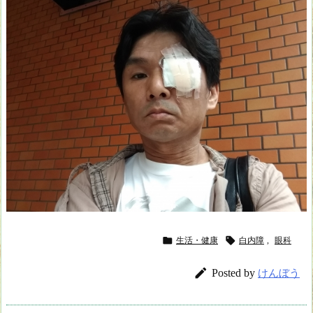


生活・健康
白内障
,
眼科

Posted by
けんぼう