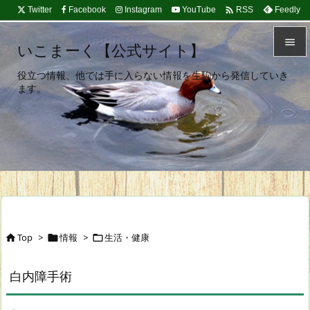

Twitter
Facebook
Instagram
YouTube
Feedly
RSS

いこまーく【公式サイト】

役立つ情報、他では手に入らない情報を生駒から発信していき
メニュ
ます。

サイド

前へ

次へ

検索
Top
>
情報
>
生活・健康



白内障手術