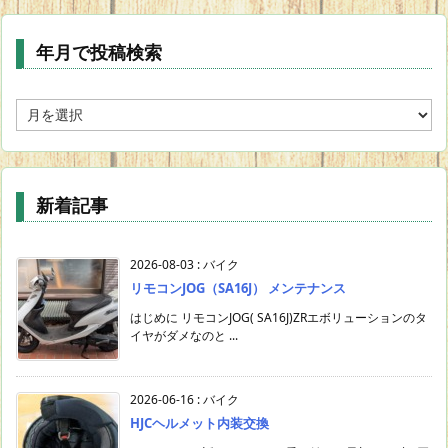
年月で投稿検索
年
月
で
投
稿
新着記事
検
索
2026-08-03
:
バイク
リモコンJOG（SA16J） メンテナンス
はじめに リモコンJOG( SA16J)ZRエボリューションのタ
イヤがダメなのと ...
2026-06-16
:
バイク
HJCヘルメット内装交換