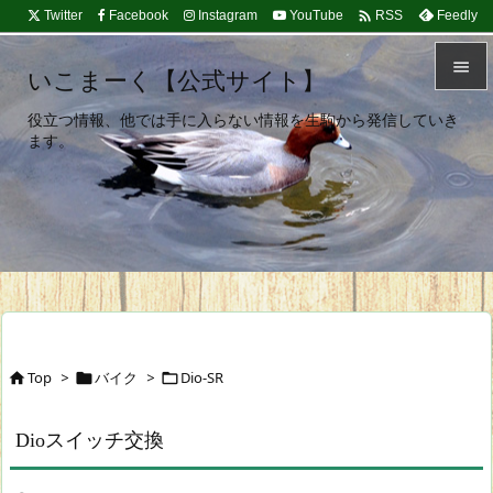

Twitter
Facebook
Instagram
YouTube
Feedly
RSS

いこまーく【公式サイト】

役立つ情報、他では手に入らない情報を生駒から発信していき
メニュ
ます。

サイド

前へ

次へ

検索
Top
>
バイク
>
Dio-SR



Dioスイッチ交換