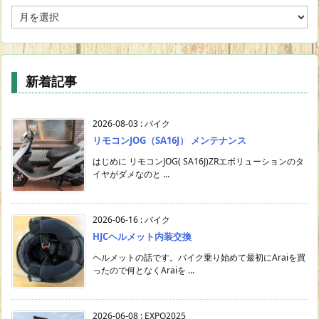
年
月
で
投
稿
新着記事
検
索
2026-08-03
:
バイク
リモコンJOG（SA16J） メンテナンス
はじめに リモコンJOG( SA16J)ZRエボリューションのタ
イヤがダメなのと ...
2026-06-16
:
バイク
HJCヘルメット内装交換
ヘルメットの話です。バイク乗り始めて最初にAraiを買
ったので何となくAraiを ...
2026-06-08
:
EXPO2025