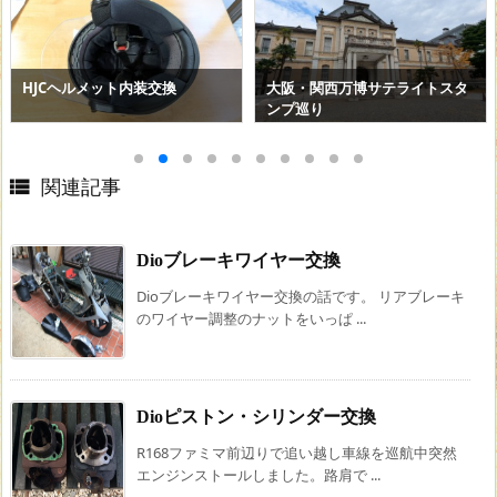
HJCヘルメット内装交換
大阪・関西万博サテライトスタ
ンプ巡り

関連記事
Dioブレーキワイヤー交換
Dioブレーキワイヤー交換の話です。 リアブレーキ
のワイヤー調整のナットをいっぱ ...
Dioピストン・シリンダー交換
R168ファミマ前辺りで追い越し車線を巡航中突然
エンジンストールしました。路肩で ...