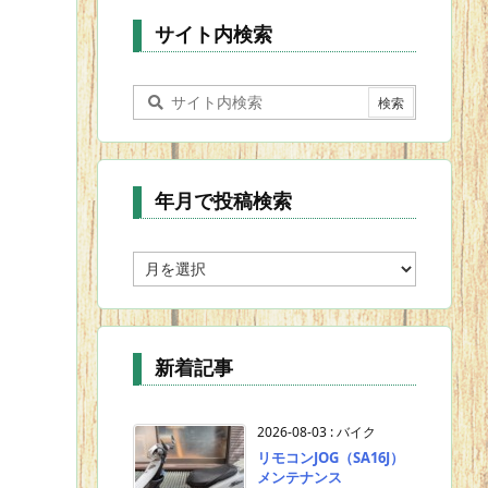
ー
サイト内検索
年月で投稿検索
年
月
で
投
稿
新着記事
検
索
2026-08-03
:
バイク
リモコンJOG（SA16J）
メンテナンス