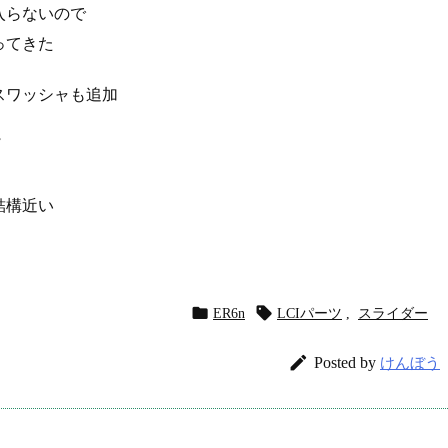
入らないので
ってきた
スワッシャも追加
結構近い


ER6n
LCIパーツ
,
スライダー

Posted by
けんぼう