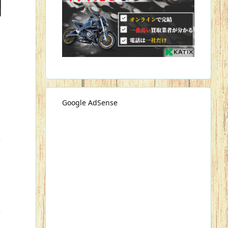
【CT125】ハンターカブのロ
断線した電熱ベストをDIYで
【ハ
ーシート選び！足つき改善と
修理
い
乗り心地はどうか
ャ
け
Google AdSense