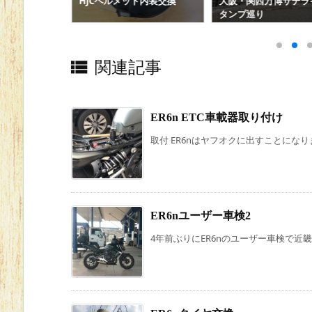
ト内装交換
大阪・関西万博サテライトス
Dio タイヤ交換
タンプ巡り

関連記事
ER6n ETC車載器取り付け
取付 ER6nはヤフオクに出すことになりま
ER6nユーザー車検2
4年前ぶりにER6nのユーザー車検で近畿