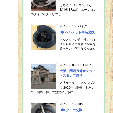
はじめに リモコンJOG(
SA16J)ZRエボリューション
のタイヤがダメなのと ...
2026-06-16
:
バイク
HJCヘルメット内装交換
ヘルメットの話です。バイ
ク乗り始めて最初にAraiを
買ったので何となくAraiを
...
2026-06-08
:
EXPO2025
大阪・関西万博サテライ
トスタンプ巡り
万博サテライトスタンプと
は 2025年に開催された大
阪・関西万博。大盛況のうちに ...
2026-05-18
:
Dio-SR
Dio タイヤ交換