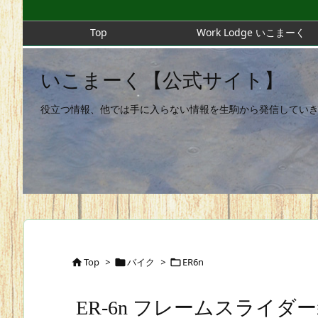
Top
Work Lodge いこまーく
いこまーく【公式サイト】
役立つ情報、他では手に入らない情報を生駒から発信してい
Top
>
バイク
>
ER6n



ER-6n フレームスライダ