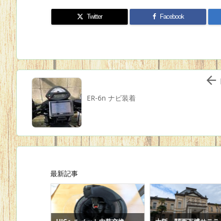
Twitter
Facebook

ER-6n ナビ装着
最新記事