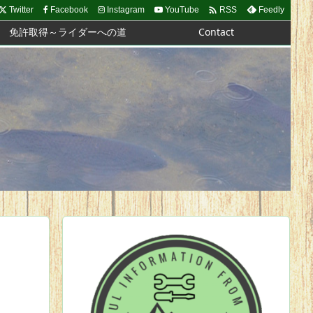

Twitter
Facebook
Instagram
YouTube
Feedly
RSS
免許取得～ライダーへの道
Contact