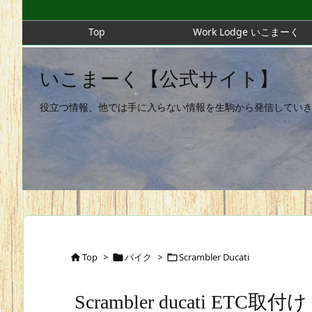
Top
Work Lodge いこまーく
いこまーく【公式サイト】
役立つ情報、他では手に入らない情報を生駒から発信してい
Top
>
バイク
>
Scrambler Ducati



Scrambler ducati ETC取付け