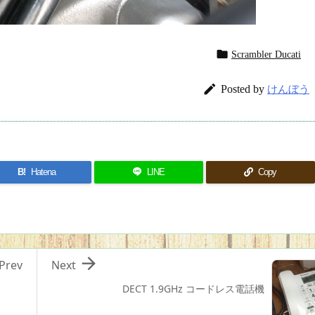

Scrambler Ducati

Posted by
けんぼう
B!
Hatena
LINE
Copy

Prev
Next
DECT 1.9GHz コードレス電話機