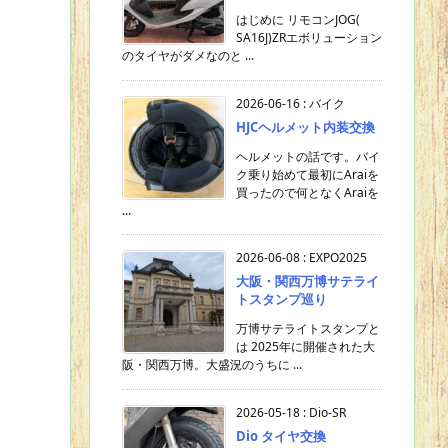
はじめに リモコンJOG(
SA16J)ZRエボリューション
のタイヤがダメなのと ...
2026-06-16
:
バイク
HJCヘルメット内装交換
ヘルメットの話です。バイ
ク乗り始めて最初にAraiを
買ったので何となくAraiを
...
2026-06-08
:
EXPO2025
大阪・関西万博サテライ
トスタンプ巡り
万博サテライトスタンプと
は 2025年に開催された大
阪・関西万博。大盛況のうちに ...
2026-05-18
:
Dio-SR
Dio タイヤ交換