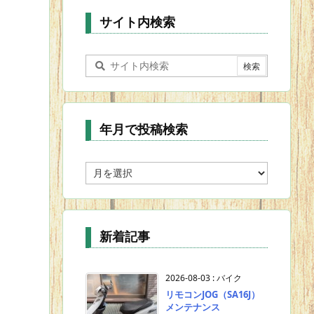
ー
サイト内検索
年月で投稿検索
年
月
で
投
稿
新着記事
検
索
2026-08-03
:
バイク
リモコンJOG（SA16J）
メンテナンス