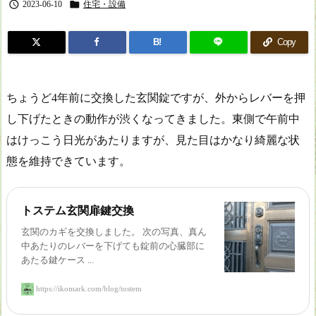


2023-06-10
住宅・設備
B!
Copy
ちょうど4年前に交換した玄関錠ですが、外からレバーを押
し下げたときの動作が渋くなってきました。東側で午前中
はけっこう日光があたりますが、見た目はかなり綺麗な状
態を維持できています。
トステム玄関扉鍵交換
玄関のカギを交換しました。 次の写真、真ん
中あたりのレバーを下げても錠前の心臓部に
あたる鍵ケース ...
https://ikomark.com/blog/tostem