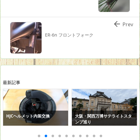

Prev
ER-6n フロントフォーク
最新記事
HJCヘルメット内装交換
大阪・関西万博サテライトスタ
ンプ巡り