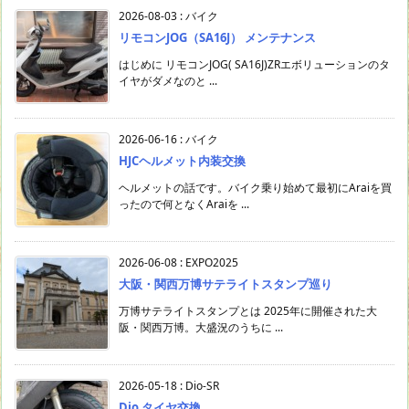
2026-08-03
:
バイク
リモコンJOG（SA16J） メンテナンス
はじめに リモコンJOG( SA16J)ZRエボリューションのタ
イヤがダメなのと ...
2026-06-16
:
バイク
HJCヘルメット内装交換
ヘルメットの話です。バイク乗り始めて最初にAraiを買
ったので何となくAraiを ...
2026-06-08
:
EXPO2025
大阪・関西万博サテライトスタンプ巡り
万博サテライトスタンプとは 2025年に開催された大
阪・関西万博。大盛況のうちに ...
2026-05-18
:
Dio-SR
Dio タイヤ交換