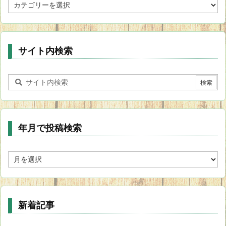
カ
テ
ゴ
リ
ー
サイト内検索
年月で投稿検索
年
月
で
投
稿
新着記事
検
索