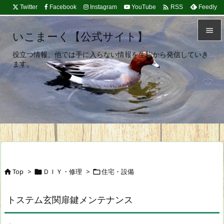

Twitter
Facebook
Instagram
YouTube
Feedly
RSS

いこまーく【公式サイト】

役立つ情報、他では手に入らない情報を生駒から発信していき
メニュ
ます。

サイド

前へ

次へ

検索
Top
>
ＤＩＹ・修理
>
住宅・設備



トステム玄関扉鍵メンテナンス