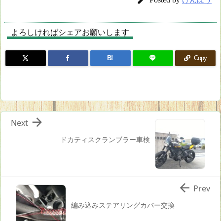
よろしければシェアお願いします
B!
Copy

Next
ドカティスクランブラー車検

Prev
編み込みステアリングカバー交換