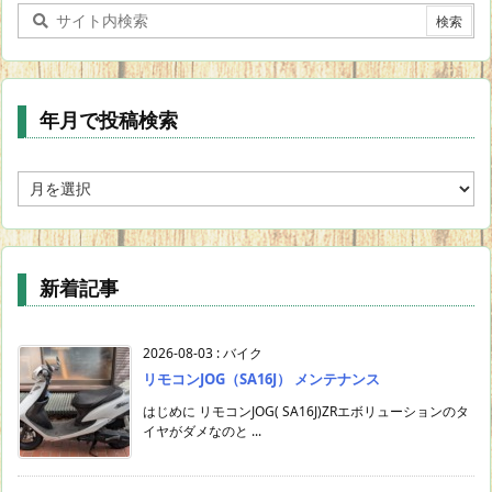
年月で投稿検索
年
月
で
投
稿
新着記事
検
索
2026-08-03
:
バイク
リモコンJOG（SA16J） メンテナンス
はじめに リモコンJOG( SA16J)ZRエボリューションのタ
イヤがダメなのと ...