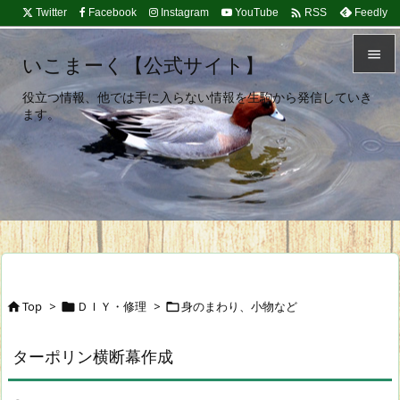

Twitter
Facebook
Instagram
YouTube
Feedly
RSS

いこまーく【公式サイト】

役立つ情報、他では手に入らない情報を生駒から発信していき
メニュ
ます。

サイド

前へ

次へ

検索
Top
>
ＤＩＹ・修理
>
身のまわり、小物など



ターポリン横断幕作成