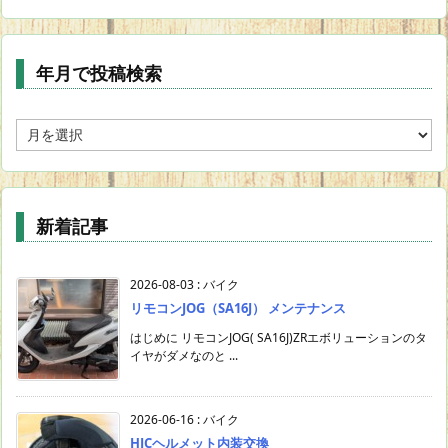
年月で投稿検索
年
月
で
投
稿
新着記事
検
索
2026-08-03
:
バイク
リモコンJOG（SA16J） メンテナンス
はじめに リモコンJOG( SA16J)ZRエボリューションのタ
イヤがダメなのと ...
2026-06-16
:
バイク
HJCヘルメット内装交換