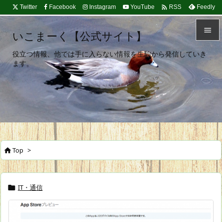

Twitter
Facebook
Instagram
YouTube
Feedly
RSS

いこまーく【公式サイト】

役立つ情報、他では手に入らない情報を生駒から発信していき
メニュ
ます。

サイド

前へ

次へ
Top
>


検索
IT・通信
