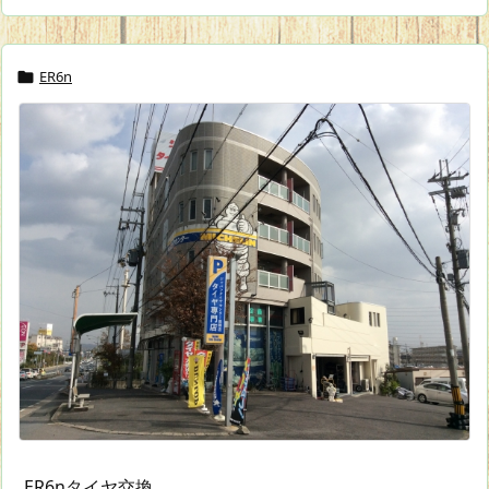
ER6n

ER6nタイヤ交換