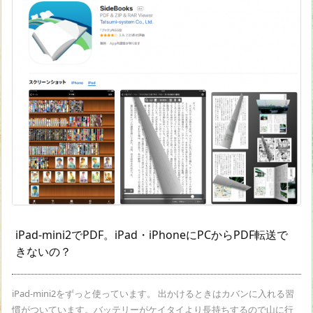
iPad-mini2でPDF。iPad・iPhoneにPCからPDF転送で
きないの？
iPad-mini2をずっと使っています。 出かけるときはカバンに入れる習
慣がついています。バッテリーがケイタイより長持ちするので山に行